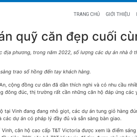
TRANG CHỦ
GIỚI THIỆU
án quỹ căn đẹp cuối cùn
ác địa phương, trong năm 2022, số lượng các dự án nhà ở 
 sàng trao sổ hồng đến tay khách hàng.
 An, cộng đồng cư dân đã dần thích nghi và có nhu cầu nhiề
g đông đúc, thị trường rất cần những căn hộ đáp ứng các yêu
ộ tại Vinh đang đang nhỏ giọt, các dự án tung giỏ hàng đú
à các dự án có pháp lý đầy đủ và sẵn sàng bàn giao.
ố Vinh, căn hộ cao cấp T&T Victoria được xem là điểm sáng