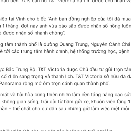
đầu tiên, 70% căn hộ T&T Victoria đã tìm được chủ nhân v
iệp tại Vinh cho biết: “Anh bạn đồng nghiệp của tôi đã mu
1 tháng, đợt này anh vừa báo sắp được nhận sổ hồng luôn. 
và được nhận sổ nhanh chóng”.
ng tâm thành phố là đường Quang Trung, Nguyễn Cảnh Chân
mẽ tới các trung tâm hành chính, hệ thống trường học, bệnh 
c Bắc Trung Bộ, T&T Victoria được Chủ đầu tư gửi trọn tâm
 cổ điển sang trọng và thanh lịch. T&T Victoria sở hữu đa 
n Panorama rộng mở ôm trọn cảnh quan thành phố.
t và hài hòa cùng thiên nhiên làm nền tảng nâng cao sức
 không gian sống, trải dài từ hầm gửi xe, khuôn viên tầng 
thần – thể chất cho cư dân sau những giờ làm việc mệt mỏi.