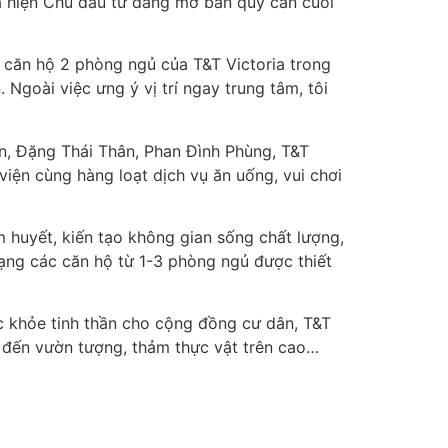
à hiện Chủ đầu tư đang mở bán quỹ căn cuối
a căn hộ 2 phòng ngủ của T&T Victoria trong
Ngoài việc ưng ý vị trí ngay trung tâm, tôi
, Đặng Thái Thân, Phan Đình Phùng, T&T
viện cùng hàng loạt dịch vụ ăn uống, vui chơi
 huyết, kiến tạo không gian sống chất lượng,
dạng các căn hộ từ 1-3 phòng ngủ được thiết
 khỏe tinh thần cho cộng đồng cư dân, T&T
1 đến vườn tượng, thảm thực vật trên cao…