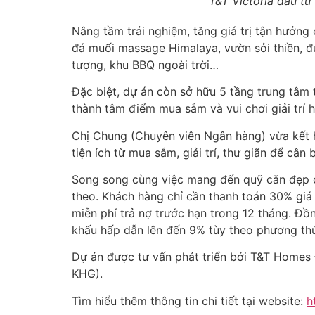
T&T Victoria đầu tư
Nâng tầm trải nghiệm, tăng giá trị tận hưởng
đá muối massage Himalaya, vườn sỏi thiền, đ
tượng, khu BBQ ngoài trời…
Đặc biệt, dự án còn sở hữu 5 tầng trung tâm 
thành tâm điểm mua sắm và vui chơi giải trí h
Chị Chung (Chuyên viên Ngân hàng) vừa kết h
tiện ích từ mua sắm, giải trí, thư giãn để cân
Song song cùng việc mang đến quỹ căn đẹp c
theo. Khách hàng chỉ cần thanh toán 30% giá
miễn phí trả nợ trước hạn trong 12 tháng. Đồn
khấu hấp dẫn lên đến 9% tùy theo phương thứ
Dự án được tư vấn phát triển bởi T&T Homes 
KHG).
Tìm hiểu thêm thông tin chi tiết tại website:
h