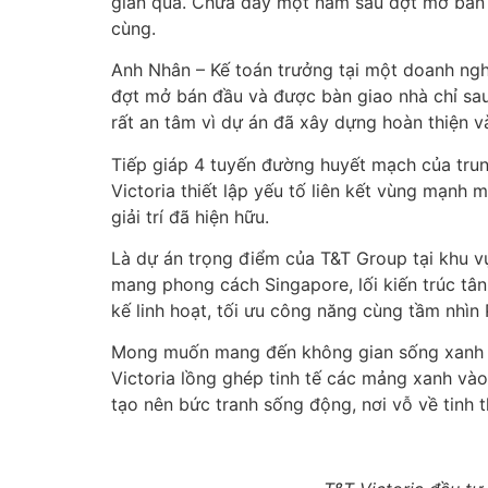
gian qua. Chưa đầy một năm sau đợt mở bán 
cùng.
Anh Nhân – Kế toán trưởng tại một doanh ngh
đợt mở bán đầu và được bàn giao nhà chỉ sau 
rất an tâm vì dự án đã xây dựng hoàn thiện 
Tiếp giáp 4 tuyến đường huyết mạch của tru
Victoria thiết lập yếu tố liên kết vùng mạnh 
giải trí đã hiện hữu.
Là dự án trọng điểm của T&T Group tại khu vự
mang phong cách Singapore, lối kiến trúc tân
kế linh hoạt, tối ưu công năng cùng tầm nhì
Mong muốn mang đến không gian sống xanh má
Victoria lồng ghép tinh tế các mảng xanh vào
tạo nên bức tranh sống động, nơi vỗ về tinh 