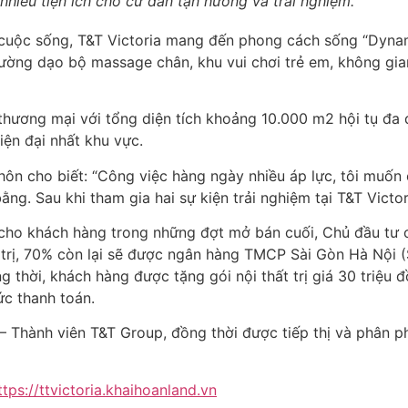
 nhiều tiện ích cho cư dân tận hưởng và trải nghiệm.
 cuộc sống, T&T Victoria mang đến phong cách sống “Dynami
ường dạo bộ massage chân, khu vui chơi trẻ em, không gian
thương mại với tổng diện tích khoảng 10.000 m2 hội tụ đa 
iện đại nhất khu vực.
ôn cho biết: “Công việc hàng ngày nhiều áp lực, tôi muố
 bằng. Sau khi tham gia hai sự kiện trải nghiệm tại T&T Vict
ho khách hàng trong những đợt mở bán cuối, Chủ đầu tư 
 trị, 70% còn lại sẽ được ngân hàng TMCP Sài Gòn Hà Nội (
g thời, khách hàng được tặng gói nội thất trị giá 30 triệu
c thanh toán.
– Thành viên T&T Group, đồng thời được tiếp thị và phân 
ttps://ttvictoria.khaihoanland.vn