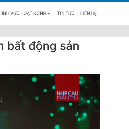
LĨNH VỰC HOẠT ĐỘNG
TIN TỨC
LIÊN HỆ
n bất động sản