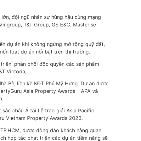
i lớn, đội ngũ nhân sự hùng hậu cùng mạng
 Vingroup, T&T Group,
GS E&C, Masterise
riển dự án khi không ngừng mở rộng quỹ đất,
ển loạt dự án nổi bật trên thị trường.
t triển, phân phối độc quyền các sản phẩm
&T Victoria,…
Nhà Bè, liền kề KĐT Phú Mỹ Hưng. Dự án được
opertyGuru Asia Property Awards – APA và
n.
c châu Á tại Lễ trao giải Asia Pacific
Guru Vietnam Property Awards 2023.
ây TP.HCM, được đông đảo khách hàng quan
ch hợp tác phát triển các dự án tiềm năng sẽ