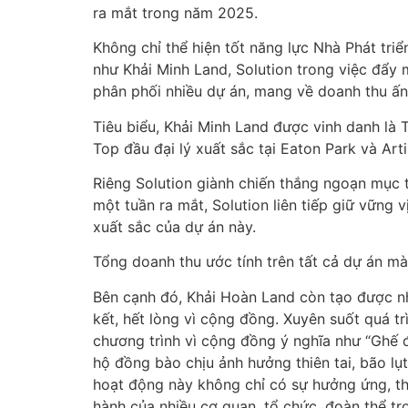
ra mắt trong năm 2025.
Không chỉ thể hiện tốt năng lực Nhà Phát tri
như Khải Minh Land, Solution trong việc đẩy 
phân phối nhiều dự án, mang về doanh thu ấn 
Tiêu biểu, Khải Minh Land được vinh danh là 
Top đầu đại lý xuất sắc tại Eaton Park và A
Riêng Solution giành chiến thắng ngoạn mục t
một tuần ra mắt, Solution liên tiếp giữ vững v
xuất sắc của dự án này.
Tổng doanh thu ước tính trên tất cả dự án m
Bên cạnh đó, Khải Hoàn Land còn tạo được nhi
kết, hết lòng vì cộng đồng. Xuyên suốt quá tr
chương trình vì cộng đồng ý nghĩa như “Ghế đ
hộ đồng bào chịu ảnh hưởng thiên tai, bão lụ
hoạt động này không chỉ có sự hưởng ứng, th
hành của nhiều cơ quan, tổ chức, đoàn thể tr