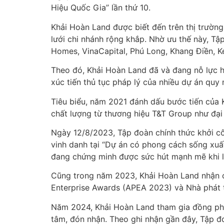
Hiệu Quốc Gia” lần thứ 10.
Khải Hoàn Land được biết đến trên thị trườn
lưới chi nhánh rộng khắp. Nhờ ưu thế này, T
Homes, VinaCapital, Phú Long, Khang Điền, K
Theo đó, Khải Hoàn Land đã và đang nỗ lực h
xúc tiến thủ tục pháp lý của nhiều dự án quy 
Tiêu biểu, năm 2021 đánh dấu bước tiến của 
chất lượng từ thương hiệu T&T Group như đại 
Ngày 12/8/2023, Tập đoàn chính thức khởi c
vinh danh tại “Dự án có phong cách sống xuấ
đang chứng minh được sức hút mạnh mẽ khi li
Cũng trong năm 2023, Khải Hoàn Land nhận cú
Enterprise Awards (APEA 2023) và Nhà phát t
Năm 2024, Khải Hoàn Land tham gia đồng phá
tâm, đón nhận. Theo ghi nhận gần đây, Tập đo