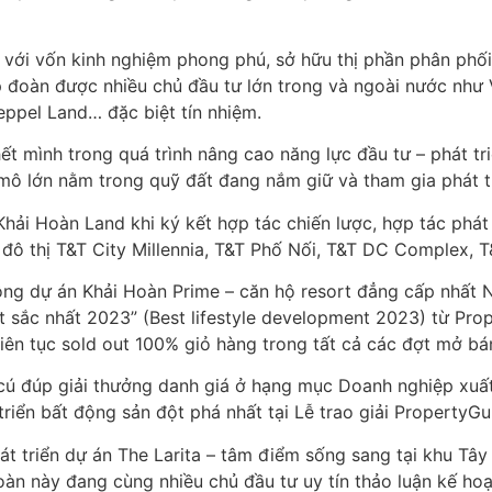
g với vốn kinh nghiệm phong phú, sở hữu thị phần phân phố
ập đoàn được nhiều chủ đầu tư lớn trong và ngoài nước như
eppel Land… đặc biệt tín nhiệm.
ết mình trong quá trình nâng cao năng lực đầu tư – phát t
mô lớn nằm trong quỹ đất đang nắm giữ và tham gia phát tri
Khải Hoàn Land khi ký kết hợp tác chiến lược, hợp tác phá
đô thị T&T City Millennia, T&T Phố Nối, T&T DC Complex, T
ông dự án Khải Hoàn Prime – căn hộ resort đẳng cấp nhất 
t sắc nhất 2023” (Best lifestyle development 2023) từ Pr
ên tục sold out 100% giỏ hàng trong tất cả các đợt mở bá
 đúp giải thưởng danh giá ở hạng mục Doanh nghiệp xuất sắ
riển bất động sản đột phá nhất tại Lễ trao giải Property
t triển dự án The Larita – tâm điểm sống sang tại khu T
àn này đang cùng nhiều chủ đầu tư uy tín thảo luận kế hoạ