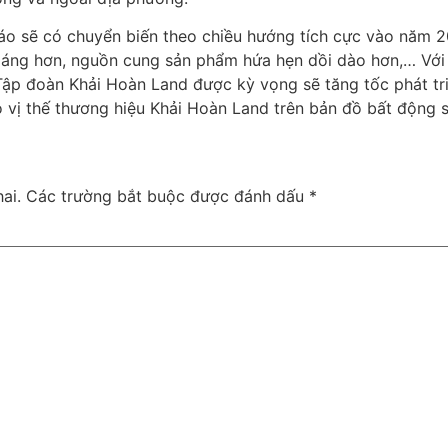
o sẽ có chuyển biến theo chiều hướng tích cực vào năm 202
oáng hơn, nguồn cung sản phẩm hứa hẹn dồi dào hơn,… Với c
 Tập đoàn Khải Hoàn Land được kỳ vọng sẽ tăng tốc phát tri
o vị thế thương hiệu Khải Hoàn Land trên bản đồ bất động 
ai.
Các trường bắt buộc được đánh dấu
*