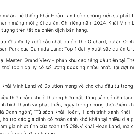
ển dự án, hệ thống Khải Hoàn Land còn chứng kiến sự phát 
mạnh mảng môi giới dự án. Chỉ riêng năm 2024, Khải Minh La
tượng trên tất cả chiến dịch bán hàng.
Top đầu đại lý xuất sắc nhất dự án The Orchard, dự án Orc
rtisan Park của Gamuda Land; Top 1 đại lý xuất sắc dự án 
ại Masteri Grand View – phân khu cao tầng đầu tiên tại Th
ị thế Top 1 đại lý có số lượng booking nhiều nhất. Tại đợt m
à Khải Minh Land và Solution mang về cho chủ đầu tư trong
ều thiện cảm khi là thương hiệu bất động sản có nền tảng 
ình hình thành và phát triển, ngay trong những thời điểm kh
á Danh ngôn”, “Tủ sách Khải Hoàn”, “Hành trình xanh Khải 
t, hỗ trợ các gia đình có hoàn cảnh khó khăn tại nhiều địa
am gia nhiệt tình của toàn thể CBNV Khải Hoàn Land, mà c
ong và ngoài địa phương.