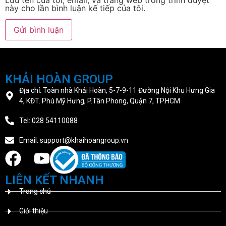
này cho lần bình luận kế tiếp của tôi.
KHẢI HOÀN GROUP
Địa chỉ: Toàn nhà Khải Hoàn, 5-7-9-11 Đường Nội Khu Hưng Gia
4, KĐT. Phú Mỹ Hưng, P.Tân Phong, Quận 7, TP.HCM
Tel: 028 54110088
Email: support@khaihoangroup.vn
LIÊN KẾT NHANH
Trang chủ
Giới thiệu