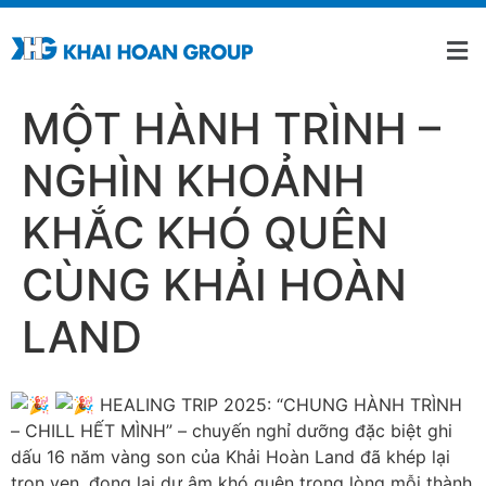
MỘT HÀNH TRÌNH –
NGHÌN KHOẢNH
KHẮC KHÓ QUÊN
CÙNG KHẢI HOÀN
LAND
️
HEALING TRIP 2025: “CHUNG HÀNH TRÌNH
– CHILL HẾT MÌNH” – chuyến nghỉ dưỡng đặc biệt ghi
dấu 16 năm vàng son của Khải Hoàn Land đã khép lại
trọn vẹn, đọng lại dư âm khó quên trong lòng mỗi thành