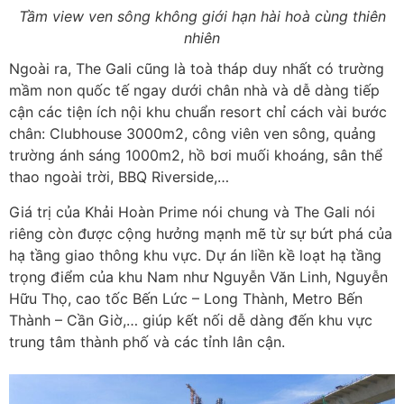
Tầm view ven sông không giới hạn hài hoà cùng thiên
nhiên
Ngoài ra, The Gali cũng là toà tháp duy nhất có trường
mầm non quốc tế ngay dưới chân nhà và dễ dàng tiếp
cận các tiện ích nội khu chuẩn resort chỉ cách vài bước
chân: Clubhouse 3000m2, công viên ven sông, quảng
trường ánh sáng 1000m2, hồ bơi muối khoáng, sân thể
thao ngoài trời, BBQ Riverside,…
Giá trị của Khải Hoàn Prime nói chung và The Gali nói
riêng còn được cộng hưởng mạnh mẽ từ sự bứt phá của
hạ tầng giao thông khu vực. Dự án liền kề loạt hạ tầng
trọng điểm của khu Nam như Nguyễn Văn Linh, Nguyễn
Hữu Thọ, cao tốc Bến Lức – Long Thành, Metro Bến
Thành – Cần Giờ,… giúp kết nối dễ dàng đến khu vực
trung tâm thành phố và các tỉnh lân cận.