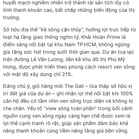
huyết mạch nghiễm nhiên trở thành tài sản tích lũy có
tính thanh khoản cao, bất chấp những biến động của thị
trường.
Sở hữu địa thế “kề sông cận thủy”, hưởng lợi trực tiếp từ
loạt hạ tầng giao thông nghìn tỷ, Khải Hoàn Prime là
điểm sáng nổi bật tại khu Nam TP.HCM, không ngừng
gia tăng sức hút trong suốt thời gian qua. Dự án toạ lạc
trên đường Lê Văn Lương, liền kề khu đô thị Phú Mỹ
Hưng, được phát triển theo phong cách resort ven sông
với mật độ xây dựng chỉ 21%.
Đáng chú ý, giỏ hàng mới The Gali – tòa tháp sở hữu vị
trí đắt giá của dự án – ghi nhận lợi thế nổi bật khi 100%
căn hộ đều có tầm nhìn ven sông trực diện và không bị
che chắn. Yếu tố “view sông toàn phần” trong bối cảnh
nguồn cung ven sông ngày càng hạn chế được xem là
lợi thế cạnh tranh rõ rệt, giúp sản phẩm đảm bảo khả
năng thanh khoản cùng tiềm năng tăng giá bền vững.