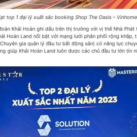
ạt top 1 đại lý xuất sắc booking Shop The Oasis – Vinhom
oàn Khải Hoàn ghi dấu trên thị trường với vị thế Nhà Phát 
hải Hoàn Land nổi bật với mạng lưới phân phối rộng khắp, 
 – Chuyên gia quản lý đầu tư bất động sản) có năng lực ch
ng giúp Khải Hoàn Land luôn được các chủ đầu tư lớn tín nh