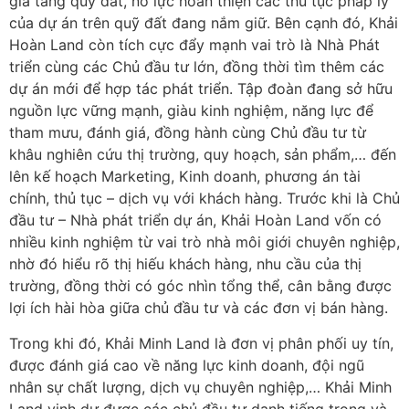
gia tăng quỹ đất, nỗ lực hoàn thiện các thủ tục pháp lý
của dự án trên quỹ đất đang nắm giữ. Bên cạnh đó, Khải
Hoàn Land còn tích cực đẩy mạnh vai trò là Nhà Phát
triển cùng các Chủ đầu tư lớn, đồng thời tìm thêm các
dự án mới để hợp tác phát triển. Tập đoàn đang sở hữu
nguồn lực vững mạnh, giàu kinh nghiệm, năng lực để
tham mưu, đánh giá, đồng hành cùng Chủ đầu tư từ
khâu nghiên cứu thị trường, quy hoạch, sản phẩm,… đến
lên kế hoạch Marketing, Kinh doanh, phương án tài
chính, thủ tục – dịch vụ với khách hàng. Trước khi là Chủ
đầu tư – Nhà phát triển dự án, Khải Hoàn Land vốn có
nhiều kinh nghiệm từ vai trò nhà môi giới chuyên nghiệp,
nhờ đó hiểu rõ thị hiếu khách hàng, nhu cầu của thị
trường, đồng thời có góc nhìn tổng thể, cân bằng được
lợi ích hài hòa giữa chủ đầu tư và các đơn vị bán hàng.
Trong khi đó, Khải Minh Land là đơn vị phân phối uy tín,
được đánh giá cao về năng lực kinh doanh, đội ngũ
nhân sự chất lượng, dịch vụ chuyên nghiệp,… Khải Minh
Land vinh dự được các chủ đầu tư danh tiếng trong và