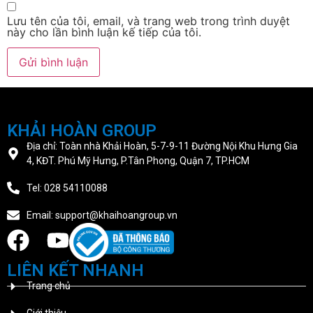
Lưu tên của tôi, email, và trang web trong trình duyệt
này cho lần bình luận kế tiếp của tôi.
KHẢI HOÀN GROUP
Địa chỉ: Toàn nhà Khải Hoàn, 5-7-9-11 Đường Nội Khu Hưng Gia
4, KĐT. Phú Mỹ Hưng, P.Tân Phong, Quận 7, TP.HCM
Tel: 028 54110088
Email: support@khaihoangroup.vn
LIÊN KẾT NHANH
Trang chủ