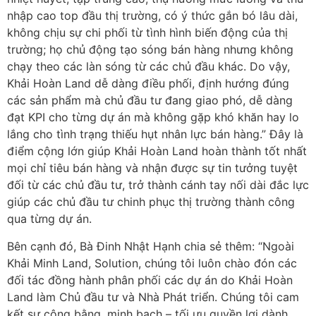
nhập cao top đầu thị trường, có ý thức gắn bó lâu dài,
không chịu sự chi phối từ tình hình biến động của thị
trường; họ chủ động tạo sóng bán hàng nhưng không
chạy theo các làn sóng từ các chủ đầu khác. Do vậy,
Khải Hoàn Land dễ dàng điều phối, định hướng đúng
các sản phẩm mà chủ đầu tư đang giao phó, dễ dàng
đạt KPI cho từng dự án mà không gặp khó khăn hay lo
lắng cho tình trạng thiếu hụt nhân lực bán hàng.” Đây là
điểm cộng lớn giúp Khải Hoàn Land hoàn thành tốt nhất
mọi chỉ tiêu bán hàng và nhận được sự tin tưởng tuyệt
đối từ các chủ đầu tư, trở thành cánh tay nối dài đắc lực
giúp các chủ đầu tư chinh phục thị trường thành công
qua từng dự án.
Bên cạnh đó, Bà Đinh Nhật Hạnh chia sẻ thêm: “Ngoài
Khải Minh Land, Solution, chúng tôi luôn chào đón các
đối tác đồng hành phân phối các dự án do Khải Hoàn
Land làm Chủ đầu tư và Nhà Phát triển. Chúng tôi cam
kết sự công bằng, minh bạch – tối ưu quyền lợi dành