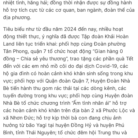
nhiệt tình, hăng hái; đồng thời nhận được sự đồng hành
hỗ trợ tích cực từ các cơ quan, ban ngành, đoàn thể của
địa phương.
Tiêu biểu như từ đầu năm 2024 đến nay, nhiều hoạt
động thiết thực, ý nghĩa đã được Tập đoàn Khải Hoàn
Land liên tục triển khai: phối hợp cùng Đoàn phường
Tân Phong, quận 7 tổ chức hoạt động “Gian hàng 0
đồng – Chia sẻ yêu thương”, trao tặng các phần quà Tết
đến với các em nhỏ mồ côi do đại dịch Covid-19, các
hộ gia đình có hoàn cảnh khó khăn sinh sống trong khu
vực; phối hợp với Quận đoàn Quận 7, Huyện Đoàn Nhà
Bè tiến hành thu gom rác thải tại các dòng kênh, các
tuyến đường trong khu vực; phối hợp cùng Huyện đoàn
Nhà Bè tổ chức chương trình “Ấm tình nhân ái” hỗ trợ
các hoàn cảnh khó khăn trên địa bàn 2 xã Phước Lộc và
xã Nhơn Đức; hỗ trợ kịp thời bà con đang chịu ảnh
hưởng từ bão Yagi tại huyện Đồng Hỷ và huyện Phú
Bình, tỉnh Thái Nguyên; tổ chức đêm hội Trung thu và