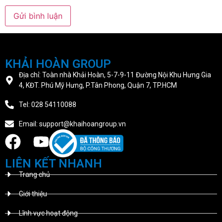
KHẢI HOÀN GROUP
Địa chỉ: Toàn nhà Khải Hoàn, 5-7-9-11 Đường Nội Khu Hưng Gia
4, KĐT. Phú Mỹ Hưng, P.Tân Phong, Quận 7, TP.HCM
Tel: 028 54110088
Email: support@khaihoangroup.vn
LIÊN KẾT NHANH
Trang chủ
Giới thiệu
Lĩnh vực hoạt động