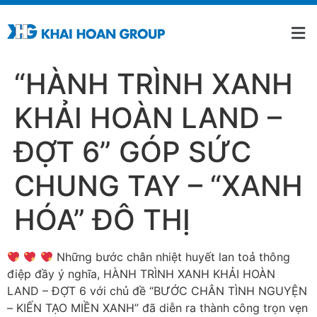
“HÀNH TRÌNH XANH
KHẢI HOÀN LAND –
ĐỢT 6” GÓP SỨC
CHUNG TAY – “XANH
HÓA” ĐÔ THỊ
Những bước chân nhiệt huyết lan toả thông
điệp đầy ý nghĩa, HÀNH TRÌNH XANH KHẢI HOÀN
LAND – ĐỢT 6 với chủ đề “BƯỚC CHÂN TÌNH NGUYỆN
– KIẾN TẠO MIỀN XANH” đã diễn ra thành công trọn vẹn