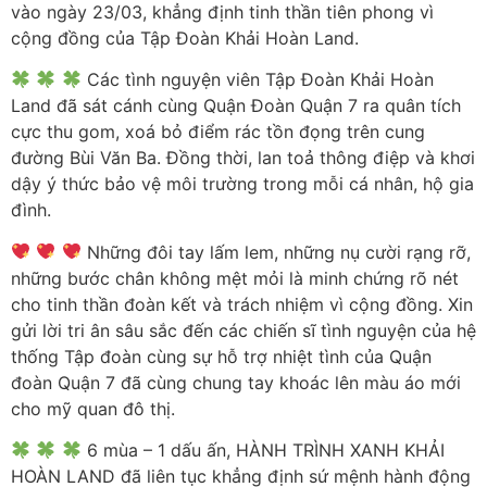
vào ngày 23/03, khẳng định tinh thần tiên phong vì
cộng đồng của Tập Đoàn Khải Hoàn Land.
Các tình nguyện viên Tập Đoàn Khải Hoàn
Land đã sát cánh cùng Quận Đoàn Quận 7 ra quân tích
cực thu gom, xoá bỏ điểm rác tồn đọng trên cung
đường Bùi Văn Ba. Đồng thời, lan toả thông điệp và khơi
dậy ý thức bảo vệ môi trường trong mỗi cá nhân, hộ gia
đình.
Những đôi tay lấm lem, những nụ cười rạng rỡ,
những bước chân không mệt mỏi là minh chứng rõ nét
cho tinh thần đoàn kết và trách nhiệm vì cộng đồng. Xin
gửi lời tri ân sâu sắc đến các chiến sĩ tình nguyện của hệ
thống Tập đoàn cùng sự hỗ trợ nhiệt tình của Quận
đoàn Quận 7 đã cùng chung tay khoác lên màu áo mới
cho mỹ quan đô thị.
6 mùa – 1 dấu ấn, HÀNH TRÌNH XANH KHẢI
HOÀN LAND đã liên tục khẳng định sứ mệnh hành động