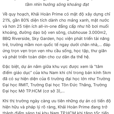
tầm nhìn hướng sông khoáng đạt
Về quy hoạch, Khải Hoàn Prime có mật độ xây dựng chỉ
21%, gần 80% diện tích dành cho mảng xanh, mặt nước
và hơn 25 tiện ích all-in-one đẳng cấp như hồ bơi muối
khoáng, đường dạo bộ ven sông, clubhouse 3.000m2,
BBQ Riverside, Sky Garden, học viện phát triển tài năng
trẻ, trường mầm non quốc tế ngay dưới chân nhà,… đáp
ứng trọn vẹn trọn vẹn nhu cầu sống, học tập, thư giãn
và phát triển toàn diện cho cư dân đa thế hệ.
Đặc biệt, dự án nằm giữa khu vực được xem là “tâm
điểm giáo dục” của khu Nam khi chỉ trong bán kính 5km
đã có sự hiện diện của 6 trường đại học lớn như Trường
Đại học RMIT, Trường Đại học Tôn Đức Thắng, Trường
Đại học Mở TP.HCM (cơ sở 3),…
Khi thị trường ngày càng ưu tiên những dự án có tiến độ
hiện hữu và pháp lý rõ ràng, Khải Hoàn Prime đang trở
thành điểm sáng tại khu Nam TP.HCM khi tăng tốc tiến