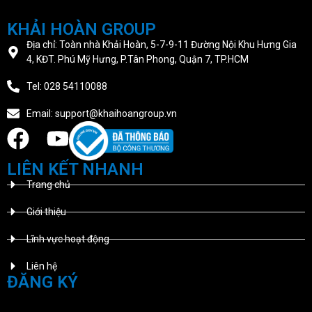
KHẢI HOÀN GROUP
Địa chỉ: Toàn nhà Khải Hoàn, 5-7-9-11 Đường Nội Khu Hưng Gia
4, KĐT. Phú Mỹ Hưng, P.Tân Phong, Quận 7, TP.HCM
Tel: 028 54110088
Email: support@khaihoangroup.vn
LIÊN KẾT NHANH
Trang chủ
Giới thiệu
Lĩnh vực hoạt động
Liên hệ
ĐĂNG KÝ