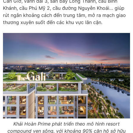
Cần Giờ, vành đai 3, sân bay Long Thành, cầu Bình
Khánh, cầu Phú Mỹ 2, cầu đường Nguyễn Khoái… giúp
rút ngắn khoảng cách đến trung tâm, mở ra mạch giao
thương xuyên suốt đến các khu vực lân cận.
Khải Hoàn Prime phát triển theo mô hình resort
compound ven sông, với khoảng 90% căn hộ sở hữu