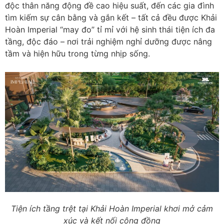
độc thân năng động đề cao hiệu suất, đến các gia đình
tìm kiếm sự cân bằng và gắn kết – tất cả đều được Khải
Hoàn Imperial “may đo” tỉ mỉ với hệ sinh thái tiện ích đa
tầng, độc đáo – nơi trải nghiệm nghỉ dưỡng được nâng
tầm và hiện hữu trong từng nhịp sống.
Tiện ích tầng trệt tại Khải Hoàn Imperial khơi mở cảm
xúc và kết nối cộng đồng