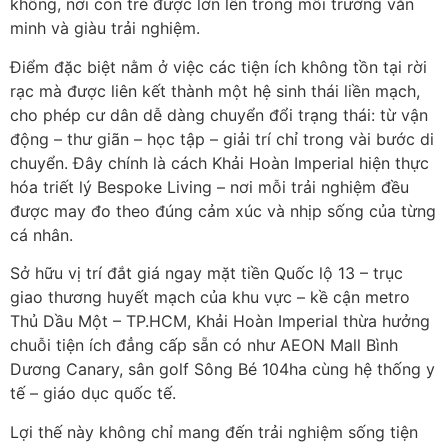
không, nơi con trẻ được lớn lên trong môi trường văn
minh và giàu trải nghiệm.
Điểm đặc biệt nằm ở việc các tiện ích không tồn tại rời
rạc mà được liên kết thành một hệ sinh thái liền mạch,
cho phép cư dân dễ dàng chuyển đổi trạng thái: từ vận
động – thư giãn – học tập – giải trí chỉ trong vài bước di
chuyển. Đây chính là cách Khải Hoàn Imperial hiện thực
hóa triết lý Bespoke Living – nơi mỗi trải nghiệm đều
được may đo theo đúng cảm xúc và nhịp sống của từng
cá nhân.
Sở hữu vị trí đắt giá ngay mặt tiền Quốc lộ 13 – trục
giao thương huyết mạch của khu vực – kề cận metro
Thủ Dầu Một – TP.HCM, Khải Hoàn Imperial thừa hưởng
chuỗi tiện ích đẳng cấp sẵn có như AEON Mall Bình
Dương Canary, sân golf Sông Bé 104ha cùng hệ thống y
tế – giáo dục quốc tế.
Lợi thế này không chỉ mang đến trải nghiệm sống tiện