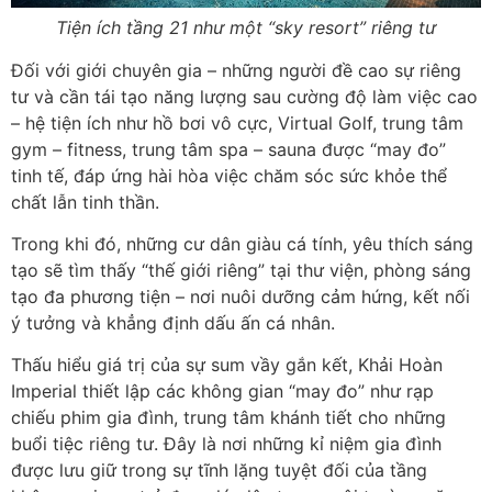
Tiện ích tầng 21 như một “sky resort” riêng tư
Đối với giới chuyên gia – những người đề cao sự riêng
tư và cần tái tạo năng lượng sau cường độ làm việc cao
– hệ tiện ích như hồ bơi vô cực, Virtual Golf, trung tâm
gym – fitness, trung tâm spa – sauna được “may đo”
tinh tế, đáp ứng hài hòa việc chăm sóc sức khỏe thể
chất lẫn tinh thần.
Trong khi đó, những cư dân giàu cá tính, yêu thích sáng
tạo sẽ tìm thấy “thế giới riêng” tại thư viện, phòng sáng
tạo đa phương tiện – nơi nuôi dưỡng cảm hứng, kết nối
ý tưởng và khẳng định dấu ấn cá nhân.
Thấu hiểu giá trị của sự sum vầy gắn kết, Khải Hoàn
Imperial thiết lập các không gian “may đo” như rạp
chiếu phim gia đình, trung tâm khánh tiết cho những
buổi tiệc riêng tư. Đây là nơi những kỉ niệm gia đình
được lưu giữ trong sự tĩnh lặng tuyệt đối của tầng