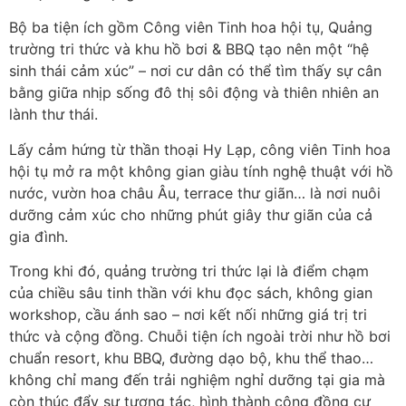
Bộ ba tiện ích gồm Công viên Tinh hoa hội tụ, Quảng
trường tri thức và khu hồ bơi & BBQ tạo nên một “hệ
sinh thái cảm xúc” – nơi cư dân có thể tìm thấy sự cân
bằng giữa nhịp sống đô thị sôi động và thiên nhiên an
lành thư thái.
Lấy cảm hứng từ thần thoại Hy Lạp, công viên Tinh hoa
hội tụ mở ra một không gian giàu tính nghệ thuật với hồ
nước, vườn hoa châu Âu, terrace thư giãn… là nơi nuôi
dưỡng cảm xúc cho những phút giây thư giãn của cả
gia đình.
Trong khi đó, quảng trường tri thức lại là điểm chạm
của chiều sâu tinh thần với khu đọc sách, không gian
workshop, cầu ánh sao – nơi kết nối những giá trị tri
thức và cộng đồng. Chuỗi tiện ích ngoài trời như hồ bơi
chuẩn resort, khu BBQ, đường dạo bộ, khu thể thao…
không chỉ mang đến trải nghiệm nghỉ dưỡng tại gia mà
còn thúc đẩy sự tương tác, hình thành cộng đồng cư