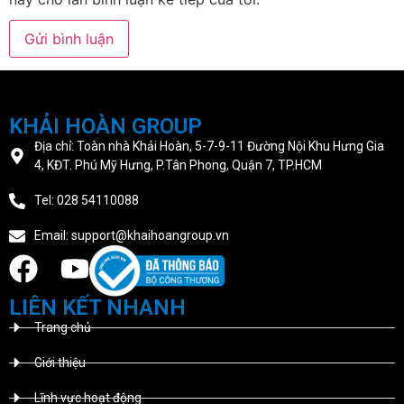
KHẢI HOÀN GROUP
Địa chỉ: Toàn nhà Khải Hoàn, 5-7-9-11 Đường Nội Khu Hưng Gia
4, KĐT. Phú Mỹ Hưng, P.Tân Phong, Quận 7, TP.HCM
Tel: 028 54110088
Email: support@khaihoangroup.vn
LIÊN KẾT NHANH
Trang chủ
Giới thiệu
Lĩnh vực hoạt động