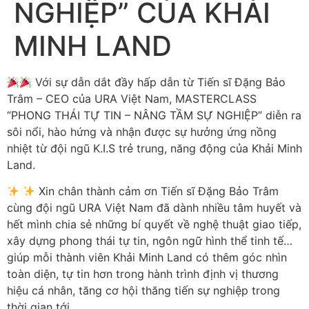
NGHIỆP” CỦA KHẢI
MINH LAND
Với sự dẫn dắt đầy hấp dẫn từ Tiến sĩ Đặng Bảo
Trâm – CEO của URA Việt Nam, MASTERCLASS
“PHONG THÁI TỰ TIN – NÂNG TẦM SỰ NGHIỆP” diễn ra
sôi nổi, hào hứng và nhận được sự hưởng ứng nồng
nhiệt từ đội ngũ K.I.S trẻ trung, năng động của Khải Minh
Land.
Xin chân thành cảm ơn Tiến sĩ Đặng Bảo Trâm
cùng đội ngũ URA Việt Nam đã dành nhiều tâm huyết và
hết mình chia sẻ những bí quyết về nghệ thuật giao tiếp,
xây dựng phong thái tự tin, ngôn ngữ hình thể tinh tế…
giúp mỗi thành viên Khải Minh Land có thêm góc nhìn
toàn diện, tự tin hơn trong hành trình định vị thương
hiệu cá nhân, tăng cơ hội thăng tiến sự nghiệp trong
thời gian tới.