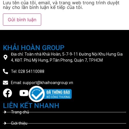
Lưu tên của tôi, email, và trang web trong trình duyệt
này cho lần bình luận kế tiếp của tôi.
KHẢI HOÀN GROUP
Địa chỉ: Toàn nhà Khải Hoàn, 5-7-9-11 Đường Nội Khu Hưng Gia
4, KĐT. Phú Mỹ Hưng, P.Tân Phong, Quận 7, TP.HCM
Tel: 028 54110088
Email: support@khaihoangroup.vn
LIÊN KẾT NHANH
Trang chủ
Giới thiệu