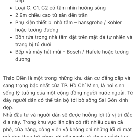
bếp
Loại C, C1, C2 có tầm nhìn hướng sông
2.9m chiều cao từ sàn đến trần
Phụ kiện thiết bị nhà tắm – hansgrohe / Kohler
hoặc tương đương
Bồn rửa trong nhà tắm đặt trên mặt đá tự nhiên và
trang bị tủ dưới
Bếp và máy hút mùi – Bosch / Hafele hoặc tương
đương
Thảo Điền là một trong những khu dân cư đẳng cấp và
sang trọng bậc nhất của TP. Hồ Chí Minh, là nơi sinh
sống lý tưởng của một cộng đồng người nước ngoài. Từ
đây người dân có thể tản bộ tới bờ sông Sài Gòn xinh
đẹp.
Nhà đầu tư và người dân sẽ được hưởng lợi từ vị trí đắc
địa này. Trong khu vực lân cận có rất nhiều quán cà
phê, cửa hàng, công viên và không chỉ những lối đi mát
mẻ dọc theo bờ sông với cây xanh và khung cảnh tươi