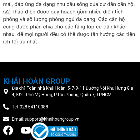
mái, đáp ứng đa dạng nhu cầu sống của cư dân căn hộ,
Q2 Thảo điền được quy hoạch gồm nhiều diện tích
phòng và số lượng phòng ngủ đa dạng. Các căn hộ
cũng được phân chia cho các tầng lớp cư dân khác
nhau, để mọi người đều có thể được tận hưởng các tiện
ích tối ưu nhất.
KHẢI HOÀN GROUP
Địa chỉ: Toàn nhà Khải Hoàn, 5-7-9-11 Đường Nội Khu Hưng Gia
4, KĐT. Phú Mỹ Hưng, P.Tân Phong, Quận 7, TP.HCM
Tel: 028 54110088
Email: support@khaihoangroup.vn