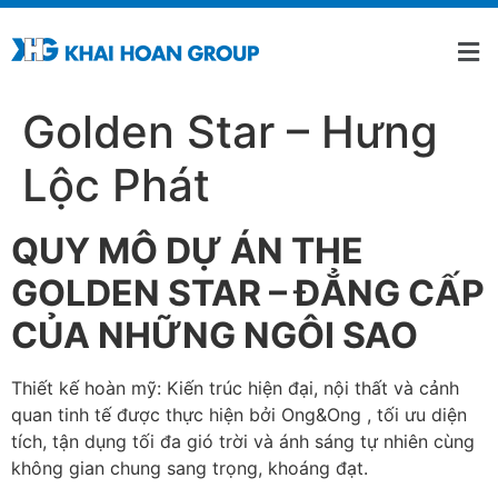
Golden Star – Hưng
Lộc Phát
QUY MÔ DỰ ÁN THE
GOLDEN STAR – ĐẲNG CẤP
CỦA NHỮNG NGÔI SAO
Thiết kế hoàn mỹ: Kiến trúc hiện đại, nội thất và cảnh
quan tinh tế được thực hiện bởi Ong&Ong , tối ưu diện
tích, tận dụng tối đa gió trời và ánh sáng tự nhiên cùng
không gian chung sang trọng, khoáng đạt.