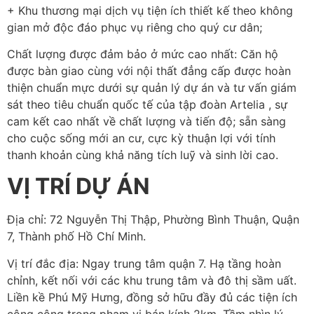
+ Khu thương mại dịch vụ tiện ích thiết kế theo không
gian mở độc đáo phục vụ riêng cho quý cư dân;
Chất lượng được đảm bảo ở mức cao nhất: Căn hộ
được bàn giao cùng với nội thất đẳng cấp được hoàn
thiện chuẩn mực dưới sự quản lý dự án và tư vấn giám
sát theo tiêu chuẩn quốc tế của tập đoàn Artelia , sự
cam kết cao nhất về chất lượng và tiến độ; sẵn sàng
cho cuộc sống mới an cư, cực kỳ thuận lợi với tính
thanh khoản cùng khả năng tích luỹ và sinh lời cao.
VỊ TRÍ DỰ ÁN
Địa chỉ: 72 Nguyễn Thị Thập, Phường Bình Thuận, Quận
7, Thành phố Hồ Chí Minh.
Vị trí đắc địa: Ngay trung tâm quận 7. Hạ tầng hoàn
chỉnh, kết nối với các khu trung tâm và đô thị sầm uất.
Liền kề Phú Mỹ Hưng, đồng sở hữu đầy đủ các tiện ích
công cộng trong phạm vi bán kính 2km. Tầm nhìn lý