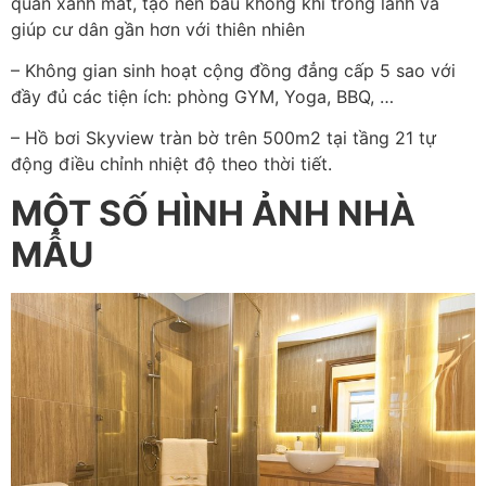
quan xanh mát, tạo nên bầu không khí trong lành và
giúp cư dân gần hơn với thiên nhiên
– Không gian sinh hoạt cộng đồng đẳng cấp 5 sao với
đầy đủ các tiện ích: phòng GYM, Yoga, BBQ, …
– Hồ bơi Skyview tràn bờ trên 500m2 tại tầng 21 tự
động điều chỉnh nhiệt độ theo thời tiết.
MỘT SỐ HÌNH ẢNH NHÀ
MẪU