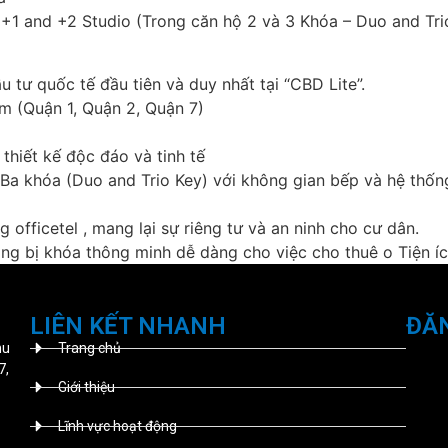
 +1 and +2 Studio (Trong căn hộ 2 và 3 Khóa – Duo and Tri
 tư quốc tế đầu tiên và duy nhất tại “CBD Lite”.
âm (Quận 1, Quận 2, Quận 7)
 thiết kế độc đáo và tinh tế
Ba khóa (Duo and Trio Key) với không gian bếp và hệ thống 
fficetel , mang lại sự riêng tư và an ninh cho cư dân.
ng bị khóa thông minh dễ dàng cho việc cho thuê o Tiện í
LIÊN KẾT NHANH
ĐĂ
hu
Trang chủ
7,
Giới thiệu
Lĩnh vực hoạt động