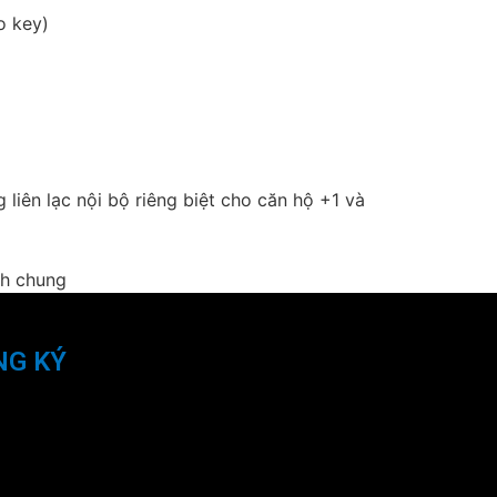
o key)
liên lạc nội bộ riêng biệt cho căn hộ +1 và
ch chung
NG KÝ